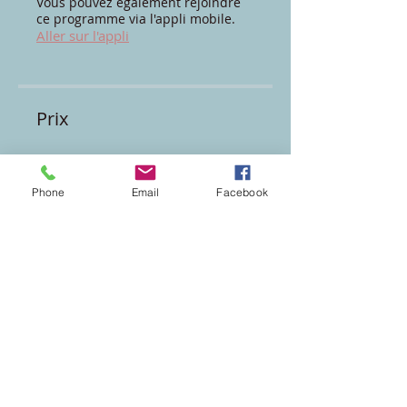
Vous pouvez également rejoindre
ce programme via l'appli mobile.
Aller sur l'appli
Prix
Thème 4 - Mise en jambes -
9,9€/mois, 9,90 €/mois
Phone
Email
Facebook
Inscrivez-vous maintenant