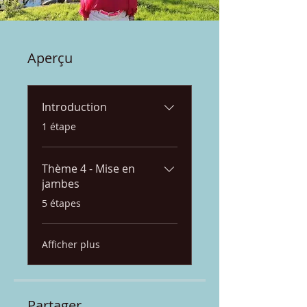
Aperçu
Introduction
.
1 étape
Thème 4 - Mise en
jambes
.
5 étapes
Afficher plus
Partager