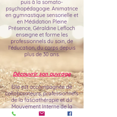
puis à la somato-
psychopédagogie. Animatrice
en gymnastique sensorielle et
en Médidation Pleine
Présence, Géraldine Lefloch
enseigne et forme les
professionnels du soin, de
l'éducation, du corps depuis
plus de 30 ans.
Découvrir son ouvrage
Elle est accompagnée de
collaborateurs, professionnels
de la fasciathérapie et du
Mouvement Interne de la
Méthode Danis Bois.