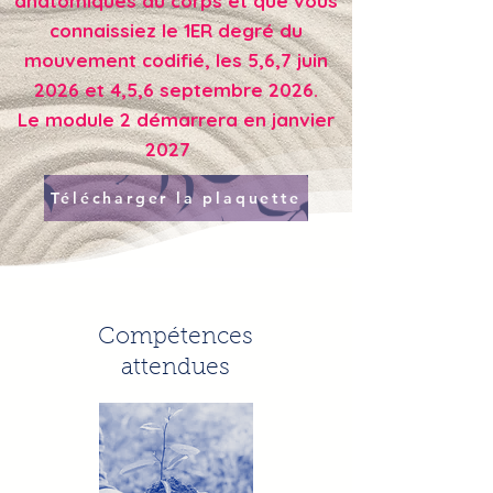
anatomiques du corps et que vous
connaissiez le 1ER degré du
mouvement codifié, les 5,6,7 juin
2026 et 4,5,6 septembre 2026.
Le module 2 démarrera en janvier
2027
Télécharger la plaquette
Compétences
attendues