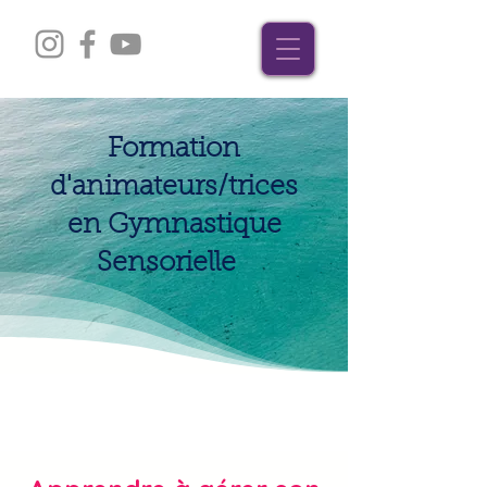
Formation
d'animateurs/trices
en Gymnastique
Sensorielle