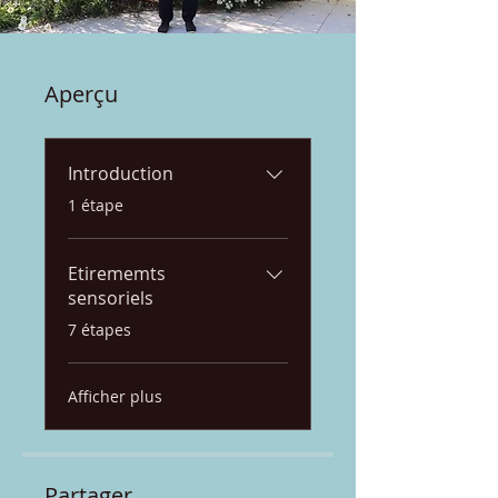
Aperçu
Introduction
.
1 étape
Etirememts
sensoriels
.
7 étapes
Afficher plus
Partager