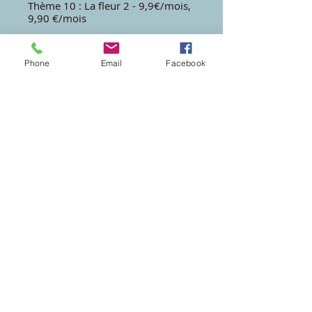
Thème 10 : La fleur 2 - 9,9€/mois,
9,90 €/mois
Inscrivez-vous maintenant
Phone
Email
Facebook
g.lefloch@hotmail.fr
2 rue Malherbe
44000 Nantes